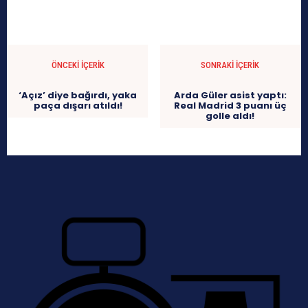
ÖNCEKI İÇERIK
SONRAKI İÇERIK
‘Açız’ diye bağırdı, yaka
Arda Güler asist yaptı:
paça dışarı atıldı!
Real Madrid 3 puanı üç
golle aldı!