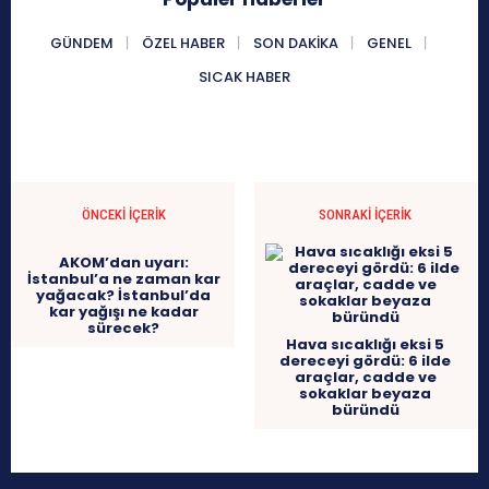
GÜNDEM
ÖZEL HABER
SON DAKIKA
GENEL
SICAK HABER
ÖNCEKI İÇERIK
SONRAKI İÇERIK
AKOM’dan uyarı:
İstanbul’a ne zaman kar
yağacak? İstanbul’da
kar yağışı ne kadar
sürecek?
Hava sıcaklığı eksi 5
dereceyi gördü: 6 ilde
araçlar, cadde ve
sokaklar beyaza
büründü