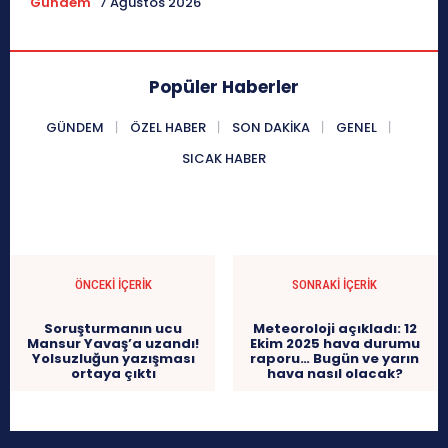
Gündem
7 Ağustos 2026
Popüler Haberler
GÜNDEM
ÖZEL HABER
SON DAKIKA
GENEL
SICAK HABER
ÖNCEKI İÇERIK
SONRAKI İÇERIK
Soruşturmanın ucu
Meteoroloji açıkladı: 12
Mansur Yavaş’a uzandı!
Ekim 2025 hava durumu
Yolsuzluğun yazışması
raporu… Bugün ve yarın
ortaya çıktı
hava nasıl olacak?