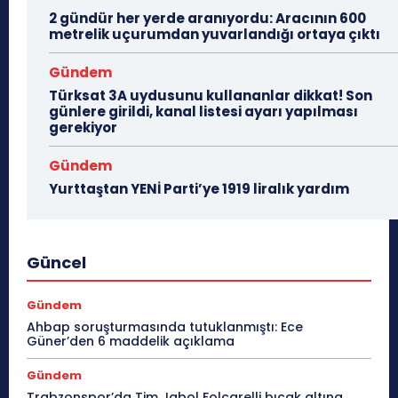
2 gündür her yerde aranıyordu: Aracının 600
metrelik uçurumdan yuvarlandığı ortaya çıktı
Gündem
Türksat 3A uydusunu kullananlar dikkat! Son
günlere girildi, kanal listesi ayarı yapılması
gerekiyor
Gündem
Yurttaştan YENİ Parti’ye 1919 liralık yardım
Güncel
Gündem
Ahbap soruşturmasında tutuklanmıştı: Ece
Güner’den 6 maddelik açıklama
Gündem
Trabzonspor’da Tim Jabol Folcarelli bıçak altına