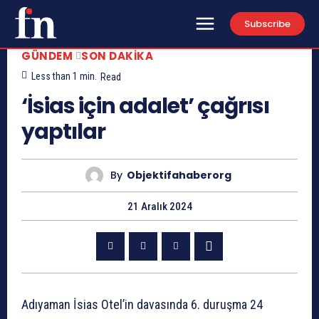
Subscribe
GÜNDEM
SON DAKIKA
Less than 1
min.
Read
‘İsias için adalet’ çağrısı
yaptılar
By
Objektifahaberorg
21 Aralık 2024
Adıyaman İsias Otel’in davasında 6. duruşma 24