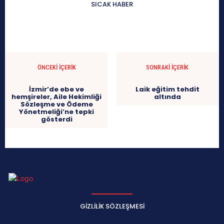
SICAK HABER
ÖNCEKI İÇERIK
SONRAKI İÇERIK
İzmir’de ebe ve
Laik eğitim tehdit
hemşireler, Aile Hekimliği
altında
Sözleşme ve Ödeme
Yönetmeliği’ne tepki
gösterdi
GIZLILIK SÖZLEŞMESI