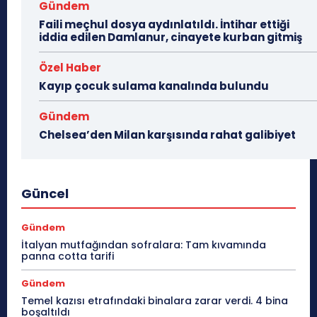
Gündem
Faili meçhul dosya aydınlatıldı. İntihar ettiği
iddia edilen Damlanur, cinayete kurban gitmiş
Özel Haber
Kayıp çocuk sulama kanalında bulundu
Gündem
Chelsea’den Milan karşısında rahat galibiyet
Güncel
Gündem
İtalyan mutfağından sofralara: Tam kıvamında
panna cotta tarifi
Gündem
Temel kazısı etrafındaki binalara zarar verdi. 4 bina
boşaltıldı