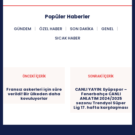
Popüler Haberler
GÜNDEM
ÖZEL HABER
SON DAKIKA
GENEL
SICAK HABER
ÖNCEKI İÇERIK
SONRAKI İÇERIK
Fransız askerleri için süre
CANLI YAYIN: Eyüpspor –
verildi! Bir ülkeden daha
Fenerbahçe CANLI
kovuluyorlar
ANLATIM 2024/2025
sezonu Trendyol Süper
Lig 17. hafta karşılaşması