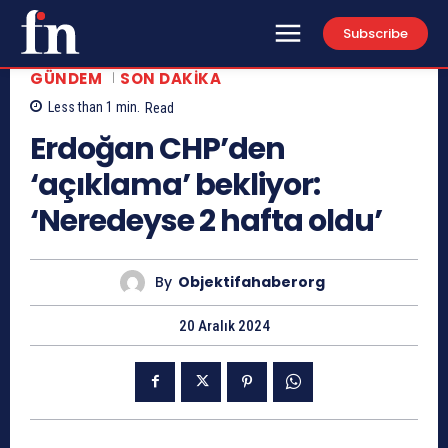
Subscribe
GÜNDEM
SON DAKIKA
Less than 1
min.
Read
Erdoğan CHP’den
‘açıklama’ bekliyor:
‘Neredeyse 2 hafta oldu’
By
Objektifahaberorg
20 Aralık 2024