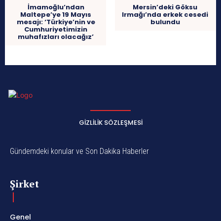
İmamoğlu’ndan
Mersin’deki Göksu
Maltepe’ye 19 Mayıs
Irmağı’nda erkek cesedi
mesajı: ‘Türkiye’nin ve
bulundu
Cumhuriyetimizin
muhafızları olacağız’
GIZLILIK SÖZLEŞMESI
Gündemdeki konular ve Son Dakika Haberler
Şirket
Genel